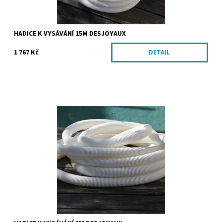
HADICE K VYSÁVÁNÍ 15M DESJOYAUX
1 767 Kč
DETAIL
Sací hadice určená k vysavání nečistot usazených na dně bazénu.
Snadno se na ní napojí kartáč luxový. K dispozici také hadice 12m
nebo 15m....
Dostupnost:
Skladem
Kód:
08047
Značka:
Desjoyaux