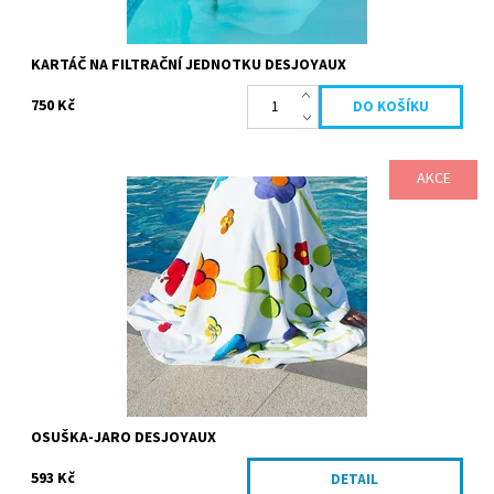
KARTÁČ NA FILTRAČNÍ JEDNOTKU DESJOYAUX
750 Kč
AKCE
Barevná osuška, originální design Materiál: 100% bavlna - 425gr /
m2 Barva: bílá, vícebarevné. Ve stejné kolekci si můžete vybrat i
nafukovací...
Kód:
205
Značka:
Desjoyaux
OSUŠKA-JARO DESJOYAUX
593 Kč
DETAIL