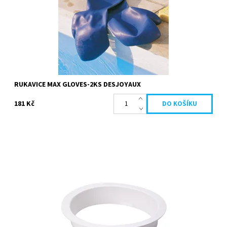
Kód:
19668
Značka:
Desjoyaux
RUKAVICE MAX GLOVES-2KS DESJOYAUX
181 Kč
Vnitřní kroužek pro uchycení filtračního vaku do systému
Desjyoaux. Je umístěn uvnitř filtračního sáčku. barva bílá Průměr
25cm
Dostupnost:
Skladem
Kód:
19687
Značka:
Desjoyaux