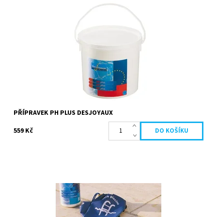
Přípravek ke zvýšení hodnoty pH bazénové vody. Granule jsou
rychle rozpustné. Ideální hodnota pH je mezi 7,2 a 7,4. Neutrální
pH zabraňuje...
Dostupnost:
Skladem
Kód:
19641
Značka:
Desjoyaux
PŘÍPRAVEK PH PLUS DESJOYAUX
559 Kč
Vodotěsné rukavice - 2ks. Velmi pružné a odolné Maxi dlouhé
rukavice vybavené šňůrkou aby zůstaly upevněné v horní části
paže. Užitečné zejména k...
Dostupnost:
Skladem