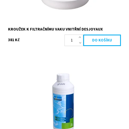
KROUŽEK K FILTRAČNÍMU VAKU VNITŘNÍ DESJOYAUX
381 Kč
Přípravek proti řasám je silný algicidní a baktericidní prostředek,
který zabraňuje tvorbě zelených řas ve Vašem bazénu. Tato
kapalina proti...
Dostupnost:
Skladem
Kód:
19644
Značka:
Desjoyaux