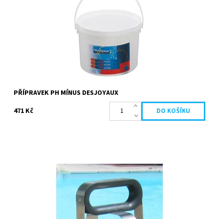
Dostupnost:
Skladem
Kód:
19642
Značka:
Desjoyaux
PŘÍPRAVEK PH MÍNUS DESJOYAUX
471 Kč
Sušák určený k čištění filtračního vaku. Usnadňuje čištění
filtračního vaku DESJOYAUX Moderní design a vylepšená
ergonomie (Integrovaná...
Dostupnost:
Skladem
Kód:
21455
Značka:
Desjoyaux