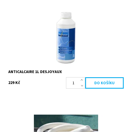
Bazénová ochrana proti vodnímu kameni, která účinně zabraňuje
jeho usazování . Doporučuje se jako preventivní opatření pro
tvrdou vodu (vápenatou...
Dostupnost:
Skladem
Kód:
19650
Značka:
Desjoyaux
ANTICALCAIRE 1L DESJOYAUX
229 Kč
Sací hadice určená k vysavání nečistot usazených na dně bazénu.
Snadno se na ní napojí kartáč luxový. K dispozici také hadice 9m
nebo 15m....