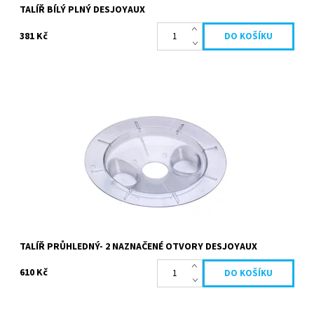
TALÍŘ BÍLÝ PLNÝ DESJOYAUX
381 Kč
Talíř průhledný umožňuje regulaci sacího průtoku vody při ručním
vysáváním nečistot ze dna bazénu. Materiál: Polykarbonát.
Vyrobeno ve Francii....
Dostupnost:
Skladem
Kód:
19690
Značka:
Desjoyaux
TALÍŘ PRŮHLEDNÝ- 2 NAZNAČENÉ OTVORY DESJOYAUX
610 Kč