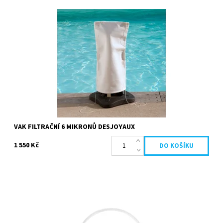
Filtrační vak 6 mikronů umožňuje filtrovat velice jemné nečistoty.
Vhodný pro všechny filtrační skupiny mimo Gr.I 110. Filtrační
sáček 6...
Dostupnost:
Skladem
Kód:
19695
Značka:
Desjoyaux
VAK FILTRAČNÍ 6 MIKRONŮ DESJOYAUX
1 550 Kč
Přípravek ke snížení hodnoty pH bazénové vody. Granule jsou
rychle rozpustné. Ideální hodnota pH je mezi 7,2 a 7,4. Neutrální
pH zabraňuje...