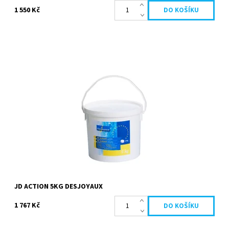
1 550 Kč
Multifunkční bazénový dezinfekční prostředek, 1 tableta pro 5
funkcí Dezinfikuje: vysoká dávka chlóru ničí viry, bakterie a plísně.
Bojuje...
Dostupnost:
Skladem
Kód:
19657
Značka:
Desjoyaux
JD ACTION 5KG DESJOYAUX
1 767 Kč