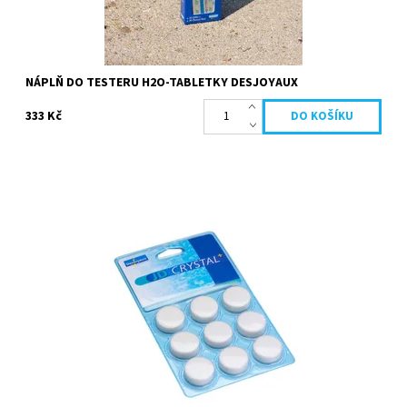
NÁPLŇ DO TESTERU H2O-TABLETKY DESJOYAUX
333 Kč
JD Crystal dočistí vodu, zbaví jí zákalů a dá jí neuvěřitelnou jiskru
Mikročástice suspendované ve vodě se elektrostatickou
přitažlivostí...
Dostupnost:
Skladem
Kód:
20138
Značka:
Desjoyaux