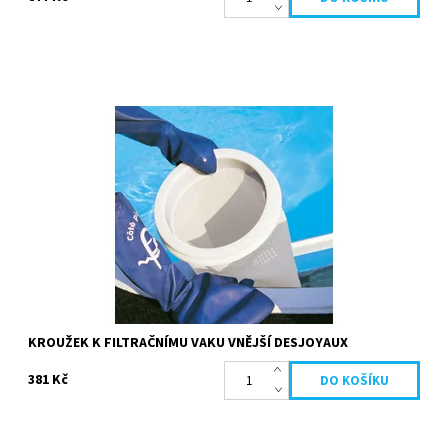
Vnější kroužek slouží k uchycení filtračního vaku do systému
Desjyoaux. Je umístěn vně filtračního sáčku. Barva bílá průměr 26
cm
Dostupnost:
Skladem
Kód:
19688
Značka:
Desjoyaux
KROUŽEK K FILTRAČNÍMU VAKU VNĚJŠÍ DESJOYAUX
381 Kč