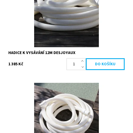
Dostupnost:
Skladem
Kód:
08048
Značka:
Desjoyaux
HADICE K VYSÁVÁNÍ 12M DESJOYAUX
1 385 Kč
Sací hadice určená k vysavání nečistot usazených na dně bazénu.
Snadno se na ní napojí kartáč luxový. K dispozici také hadice 9m
nebo 12m....
Kód:
08049
Značka:
Desjoyaux