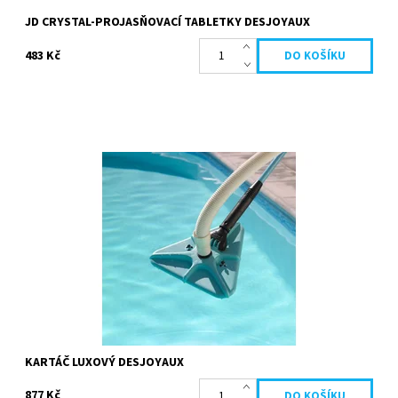
JD CRYSTAL-PROJASŇOVACÍ TABLETKY DESJOYAUX
483 Kč
Kartáč luxový nabízí optimalizovaný provoz i v rozích díky svému
trojúhelníkovému tvaru Vratné pružiny a regulační ventily
umožňují...
Dostupnost:
Skladem
Kód:
19679
Značka:
Desjoyaux
KARTÁČ LUXOVÝ DESJOYAUX
877 Kč