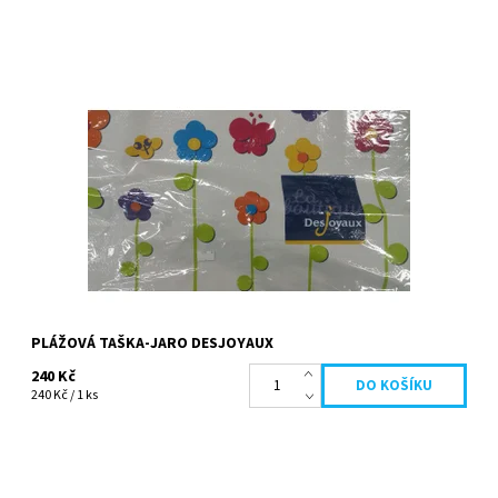
Plážová taška-jaro. Ve stejném designu můžete koupit
nafukovací lehátko a osušku.
Dostupnost:
Skladem
Kód:
265
Značka:
Desjoyaux
PLÁŽOVÁ TAŠKA-JARO DESJOYAUX
240 Kč
240 Kč / 1 ks