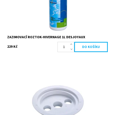
Značka:
Desjoyaux
ZAZIMOVACÍ ROZTOK-HIVERNAGE 1L DESJOYAUX
229 Kč
Talíř děrovaný umožňuje nasazení hadice do filtračního systému
pro ruční vysávání nečistot ze dna bazénu. Materiál:
Polypropylen. Vyrobeno ve...
Dostupnost:
Skladem
Kód:
19689
Značka:
Desjoyaux