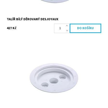
TALÍŘ BÍLÝ DĚROVANÝ DESJOYAUX
427 Kč
Talíř plný slouží u filtračních jednotek se dvěma filtry (např. GR.I
251, PF.I 251, Jet Set) pro ucpání jednoho filtračního válce a
zachování tak...
Dostupnost:
Skladem
Kód:
19686
Značka:
Desjoyaux