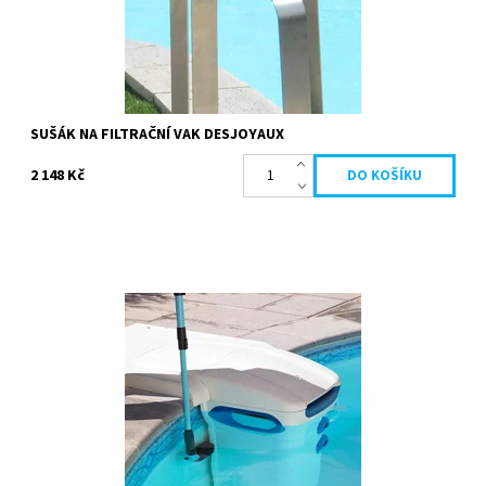
SUŠÁK NA FILTRAČNÍ VAK DESJOYAUX
2 148 Kč
Tento kartáč může účinně vyčistit každý kout vašeho filtračního
systému. Knoflíkem nastavení změní svůj úhel 0 až 80 stupňů.
Materiál:...
Dostupnost:
Skladem
Kód:
19677
Značka:
Desjoyaux