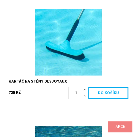
kartáč snadno čistí stěny vašeho bazénu. šířka kartáče pokrývá
velkou plochu bazénu. Vlasy dokonale odolný Zaoblené konce
kartáče...
Dostupnost:
Skladem
Kód:
20864
Značka:
Desjoyaux
KARTÁČ NA STĚNY DESJOYAUX
725 Kč
AKCE
Velmi pohodlné nafukovací lehátko ,které vás bude doprovázet
při relaxaci ve vašem bazénu. originální design, sportovní