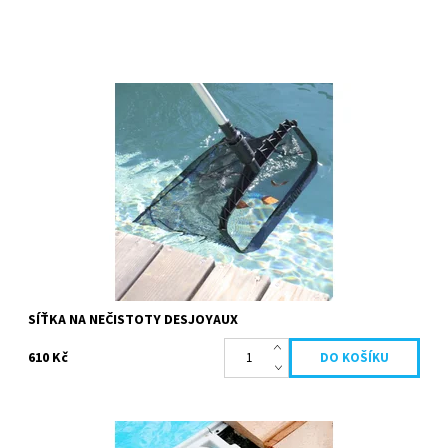
Síťka na nečistoty je nezbytná pro sběr listí a jiných nečistot,
které jsou i na dně bazénu. Rám této síťky je velmi robustní, s...
Dostupnost:
Skladem
Kód:
20865
Značka:
Desjoyaux
SÍŤKA NA NEČISTOTY DESJOYAUX
610 Kč
Už žádné čištění koše skimmeru, bazénový předfiltr JD Skim
zadrží listí a nejjemnější nečistoty. Údržba bazénu se stává