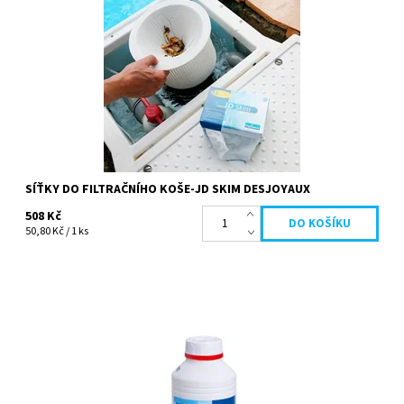
jednodušší! filtr JD...
Dostupnost:
Skladem
Kód:
20836
Značka:
Desjoyaux
SÍŤKY DO FILTRAČNÍHO KOŠE-JD SKIM DESJOYAUX
508 Kč
50,80 Kč / 1 ks
Když voda ve Vašem bazénu klesne na 12°C a níže, znamená to,
že by jste měli Váš bazén zazimovat. Tento přípravek je určen ke
konzervaci...
Dostupnost:
Skladem
Kód:
19651