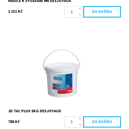
HADICE K VYSÁVÁNÍ 9M DESJOYAUX
1 131 Kč
Přípravek zvyšuje TAC (celkový obsah alkálií) ve Vaší bazénové
vodě. Stabilní hodnota TAC zajišťuje, že hodnota pH
nekolísá. TAC je jedním z...
Dostupnost:
Skladem
Kód:
19656
Značka:
Desjoyaux
JD TAC PLUS 5KG DESJOYAUX
788 Kč