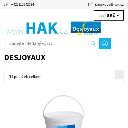
+420312242634
r.noskova
@
hak.cz
0 Kč
0 ks /
DESJOYAUX
74
položek celkem
Šokový chlór s vysokou koncentrací aktivních látek Vám nabízí
účinnou a okamžitou dezinfekci vody Vašeho bazénu (velmi
rychle zvýší hladinu...
Dostupnost:
Skladem
Kód:
19635
Značka:
Desjoyaux