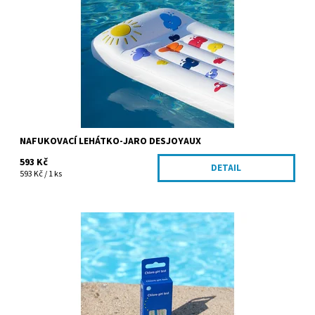
jedinečný vzhled s...
Kód:
211
Značka:
Desjoyaux
NAFUKOVACÍ LEHÁTKO-JARO DESJOYAUX
593 Kč
DETAIL
593 Kč / 1 ks
Náplň do testeru H2O - tabletky na testování chloru 30ks a na
testování pH 30ks. Tyto tabletky umožňují jednoduché a
efektivní...
Dostupnost:
Skladem
Kód:
27051
Značka:
Desjoyaux