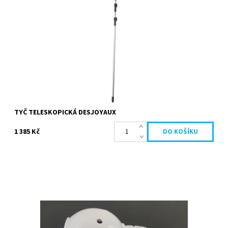
Desjoyaux příslušenství: kartáčů, mop hlavy, podběráky. Tato
teleskopická násada pro...
Dostupnost:
Skladem
Kód:
20583
Značka:
Desjoyaux
TYČ TELESKOPICKÁ DESJOYAUX
1 385 Kč
Boční tryska pro filtrace GRI i F15
Dostupnost:
Skladem
Kód:
09870
Značka:
Desjoyaux