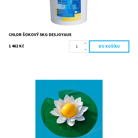
CHLOR ŠOKOVÝ 5KG DESJOYAUX
1 462 Kč
Bazénový teploměr lotus je velmi originální plovoucí teploměr.
Stupnice od -10 ° C do 50 ° C Materiál: ABS a EVA Barva: zelená,
bílá a...
Dostupnost:
Skladem
Kód:
20340
Značka:
Desjoyaux