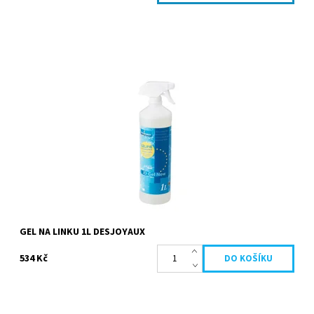
Přípravek slouží k odstranění mastných nečistot usazených na
stěnách bazénu (liner, obklady) na rozhraní voda/vzduch. Je
velice účinný pro všechny...
Dostupnost:
Skladem
Kód:
19661
Značka:
Desjoyaux
GEL NA LINKU 1L DESJOYAUX
534 Kč