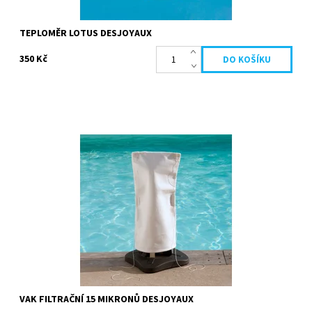
TEPLOMĚR LOTUS DESJOYAUX
350 Kč
Filtrační vak pro udržení čistoty vody Vašeho bazénu Vhodný pro
všechny filtrační skupiny mimo Gr.I 110. Filtrační sáček 15 mikronů
má...
Dostupnost:
Skladem
Kód:
19694
Značka:
Desjoyaux
VAK FILTRAČNÍ 15 MIKRONŮ DESJOYAUX