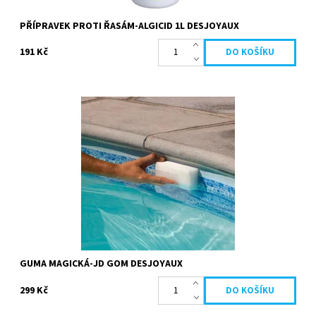
PŘÍPRAVEK PROTI ŘASÁM-ALGICID 1L DESJOYAUX
191 Kč
Sada 3 kouzelných gum je nezbytná pro čištění vodní linky na
rozhraní voda/vzduch. Čistí linku vody a všechny plasty:
schodiště,...
Dostupnost:
Skladem
Kód:
20838
Značka:
Desjoyaux
GUMA MAGICKÁ-JD GOM DESJOYAUX
299 Kč