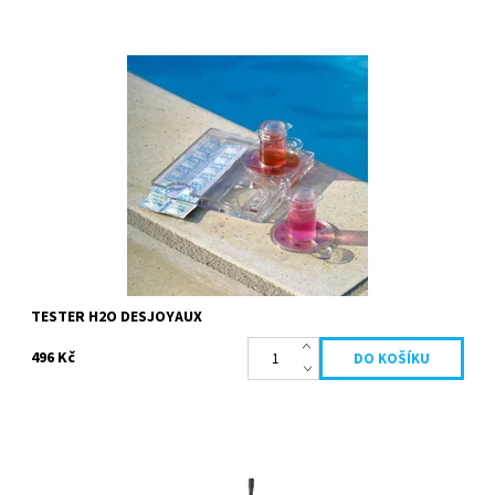
Tester umožňuje analyzovat hodnotu pH a chloru bazénové vody.
Ideální hodnoty pH, přičemž neutrální pH je mezi 7,2 a 7,4.
Neutrální pH...
Dostupnost:
Skladem
Kód:
19684
Značka:
Desjoyaux
TESTER H2O DESJOYAUX
496 Kč
JD teleskopická násada pro bazén lze použít u všech modelů