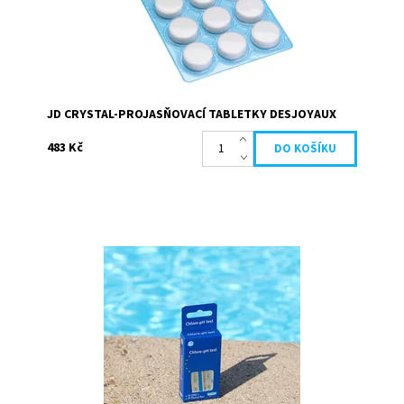
JD CRYSTAL-PROJASŇOVACÍ TABLETKY DESJOYAUX
483 Kč
Náplň do testeru H2O - tabletky na testování chloru
30ks a na testování pH 30ks. Tyto tabletky umožňují
jednoduché a efektivní...
Dostupnost:
Skladem
Kód:
27051
Značka:
Desjoyaux