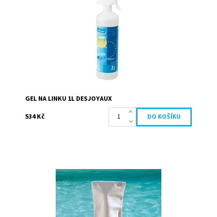
voda/vzduch. Je velice účinný pro všechny...
Dostupnost:
Skladem
Kód:
19661
Značka:
Desjoyaux
GEL NA LINKU 1L DESJOYAUX
534 Kč
Filtrační vak pro udržení čistoty vody Vašeho bazénu
Vhodný pro všechny filtrační skupiny mimo Gr.I 110.
Filtrační sáček 15 mikronů má...
Dostupnost:
Skladem
Kód:
19694