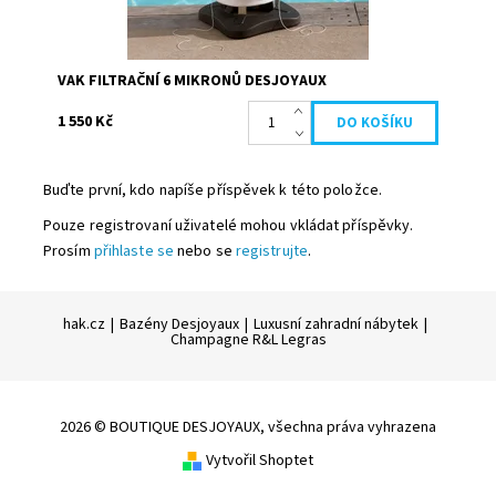
VAK FILTRAČNÍ 6 MIKRONŮ DESJOYAUX
1 550 Kč
Buďte první, kdo napíše příspěvek k této položce.
Pouze registrovaní uživatelé mohou vkládat příspěvky.
Prosím
přihlaste se
nebo se
registrujte
.
hak.cz
|
Bazény Desjoyaux
|
Luxusní zahradní nábytek
|
Champagne R&L Legras
2026 © BOUTIQUE DESJOYAUX, všechna práva vyhrazena
Vytvořil Shoptet