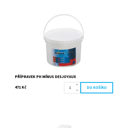
Přípravek ke snížení hodnoty pH bazénové vody. Granule
jsou rychle rozpustné. Ideální hodnota pH je mezi 7,2 a
7,4. Neutrální pH zabraňuje...
Dostupnost:
Skladem
Kód:
19642
Značka:
Desjoyaux
PŘÍPRAVEK PH MÍNUS DESJOYAUX
471 Kč
Přípravek slouží k odstranění mastných nečistot
usazených na stěnách bazénu (liner, obklady) na rozhraní