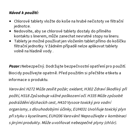
Návod k použití:
C
hlorové tablety vložte do koše na hrubé nečistoty ve filtrační
jednotce.
Nedovolte, aby se chlorové tablety dostaly do přímého
kontaktu s linerem, může zanechat nevratné stopy na lineru.
Tablety je možné používat jen vložením tablet přímo do košíčku
filtrační jednotky. V žádném případě nelze aplikovat tablety
volně na hladině vody .
Pozor:
Nebezpečný. Dodržujte bezpečnostní opatření pro použití.
Biocidy používejte opatrně. Před použitím si přečtěte etiketu a
informace o produktu.
Varování: H272 Může zesílit požár; oxidant, H302 Zdraví škodlivý při
požití, H318 Způsobuje vážné poškození očí. H335 Může způsobit
podráždění dýchacích cest, H410 Vysoce toxický pro vodní
organismy, s dlouhodobými účinky, EUH031 Uvolňuje toxický plyn
při styku s kyselinami, EUH206 Varování! Nepoužívejte v kombinaci
s jinými produkty. Může uvolňovat nebezpečné plyny (chlór).