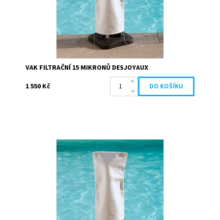
Značka:
Desjoyaux
VAK FILTRAČNÍ 15 MIKRONŮ DESJOYAUX
1 550 Kč
Filtrační vak 6 mikronů umožňuje filtrovat velice jemné
nečistoty. Vhodný pro všechny filtrační skupiny mimo Gr.I
110. Filtrační sáček 6...
Dostupnost:
Skladem
Kód:
19695
Značka:
Desjoyaux