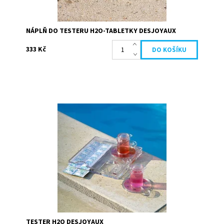
NÁPLŇ DO TESTERU H2O-TABLETKY DESJOYAUX
333 Kč
Tester umožňuje analyzovat hodnotu pH a chloru
bazénové vody. Ideální hodnoty pH, přičemž neutrální pH
je mezi 7,2 a 7,4. Neutrální pH...
Dostupnost:
Skladem
Kód:
19684
Značka:
Desjoyaux
TESTER H2O DESJOYAUX