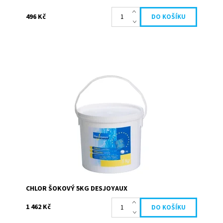
496 Kč
Šokový chlór s vysokou koncentrací aktivních látek Vám
nabízí účinnou a okamžitou dezinfekci vody Vašeho
bazénu (velmi rychle zvýší hladinu...
Dostupnost:
Skladem
Kód:
19635
Značka:
Desjoyaux
CHLOR ŠOKOVÝ 5KG DESJOYAUX
1 462 Kč