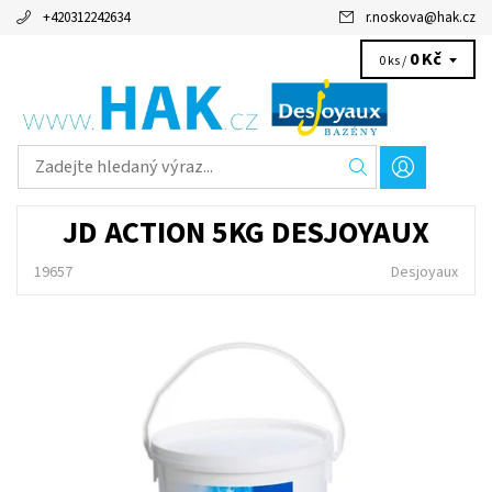
+420312242634
r.noskova
@
hak.cz
0 Kč
0 ks /
JD ACTION 5KG DESJOYAUX
19657
Desjoyaux