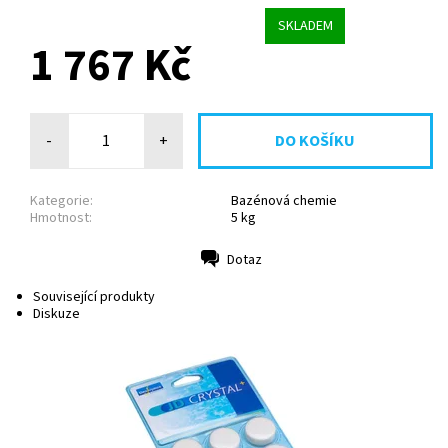
SKLADEM
1 767 Kč
-
+
Kategorie:
Bazénová chemie
Hmotnost:
5 kg
Dotaz
Tisk
Související produkty
Diskuze
JD Crystal dočistí vodu, zbaví jí zákalů a dá jí
neuvěřitelnou jiskru Mikročástice suspendované ve vodě
se elektrostatickou přitažlivostí...
Dostupnost:
Skladem
Kód:
20138
Značka:
Desjoyaux