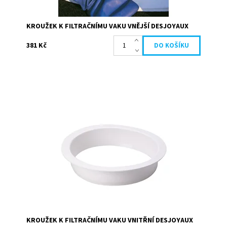
KROUŽEK K FILTRAČNÍMU VAKU VNĚJŠÍ DESJOYAUX
381 Kč
Vnitřní kroužek pro uchycení filtračního vaku do systému
Desjyoaux. Je umístěn uvnitř filtračního sáčku. barva bílá
Průměr 25cm
Dostupnost:
Skladem
Kód:
19687
Značka:
Desjoyaux
KROUŽEK K FILTRAČNÍMU VAKU VNITŘNÍ DESJOYAUX