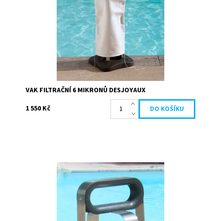
Dostupnost:
Skladem
Kód:
19695
Značka:
Desjoyaux
VAK FILTRAČNÍ 6 MIKRONŮ DESJOYAUX
1 550 Kč
Sušák určený k čištění filtračního vaku. Usnadňuje čištění
filtračního vaku DESJOYAUX Moderní design a vylepšená
ergonomie (Integrovaná...
Dostupnost:
Skladem
Kód:
21455
Značka:
Desjoyaux