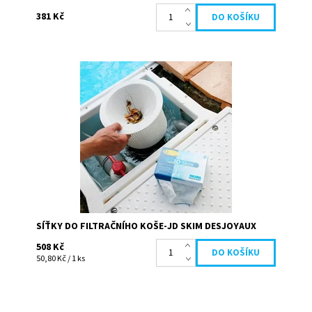
381 Kč
Už žádné čištění koše skimmeru, bazénový předfiltr JD
Skim zadrží listí a nejjemnější nečistoty. Údržba bazénu
se stává jednodušší! filtr JD...
Dostupnost:
Skladem
Kód:
20836
Značka:
Desjoyaux
SÍŤKY DO FILTRAČNÍHO KOŠE-JD SKIM DESJOYAUX
508 Kč
50,80 Kč / 1 ks