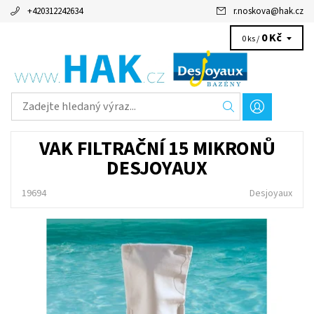
+420312242634
r.noskova
@
hak.cz
0 Kč
0 ks /
VAK FILTRAČNÍ 15 MIKRONŮ
DESJOYAUX
19694
Desjoyaux