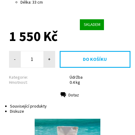
Délka: 33 cm
SKLADEM
1 550 Kč
-
+
Kategorie:
Údržba
Hmotnost:
0.4 kg
Dotaz
Tisk
Související produkty
Diskuze
Filtrační vak 6 mikronů umožňuje filtrovat velice jemné
nečistoty. Vhodný pro všechny filtrační skupiny mimo Gr.I
110. Filtrační sáček 6...