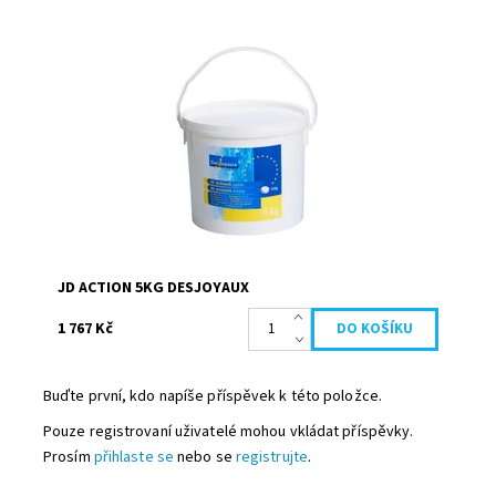
Multifunkční bazénový dezinfekční prostředek, 1 tableta
pro 5 funkcí Dezinfikuje: vysoká dávka chlóru ničí viry,
bakterie a plísně. Bojuje...
Dostupnost:
Skladem
Kód:
19657
Značka:
Desjoyaux
JD ACTION 5KG DESJOYAUX
1 767 Kč
Buďte první, kdo napíše příspěvek k této položce.
Pouze registrovaní uživatelé mohou vkládat příspěvky.
Prosím
přihlaste se
nebo se
registrujte
.