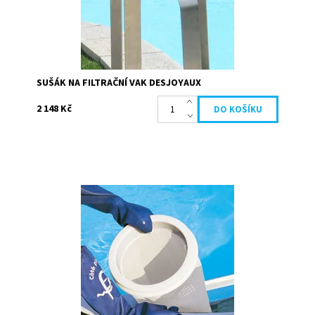
SUŠÁK NA FILTRAČNÍ VAK DESJOYAUX
2 148 Kč
Vnější kroužek slouží k uchycení filtračního vaku do
systému Desjyoaux. Je umístěn vně filtračního sáčku.
Barva bílá průměr 26 cm
Dostupnost:
Skladem
Kód:
19688
Značka:
Desjoyaux