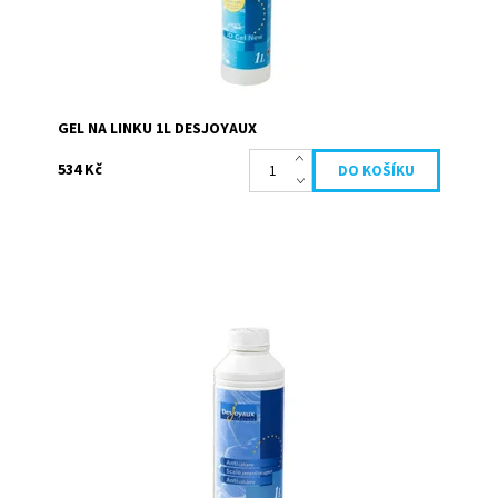
GEL NA LINKU 1L DESJOYAUX
534 Kč
Bazénová ochrana proti vodnímu kameni, která účinně
zabraňuje jeho usazování . Doporučuje se jako
preventivní opatření pro tvrdou vodu (vápenatou...
Dostupnost:
Skladem
Kód:
19650
Značka:
Desjoyaux