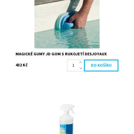
Dostupnost:
Skladem
Kód:
22199
Značka:
Desjoyaux
MAGICKÉ GUMY JD GOM S RUKOJETÍ DESJOYAUX
432 Kč
Přípravek slouží k odstranění mastných nečistot
usazených na stěnách bazénu (liner, obklady) na rozhraní
voda/vzduch. Je velice účinný pro všechny...
Dostupnost:
Skladem
Kód:
19661
Značka:
Desjoyaux