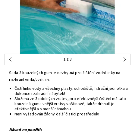
1
z 3
Sada 3 kouzelných gum je nezbytná pro čištění vodní linky na
rozhraní voda/vzduch
.
Čistí linku vody a všechny plasty: schodiště, filtrační jednotka a
dokonce i zahradní nábytek!
Složená ze 3 odolných vrstev, pro efektivnější čištění má tato
kouzelná guma vnější vrstvy voštinové, takže drhnutí je
efektivnější a s menší námahou.
Není vyžadován žádný další čistící prostředek!
Návod na použití: