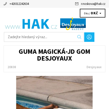
+420312242634
r.noskova
@
hak.cz
0 Kč
0 ks /
GUMA MAGICKÁ-JD GOM
DESJOYAUX
20838
Desjoyaux