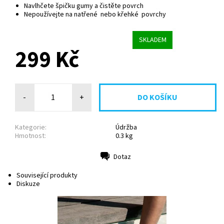
Navlhčete špičku gumy a čistěte povrch
Nepoužívejte na natřené nebo křehké povrchy
SKLADEM
299 Kč
-
+
Kategorie:
Údržba
Hmotnost:
0.3 kg
Dotaz
Tisk
Související produkty
Diskuze
Ergonomická rukojeť zajišťuje pohodlné a snadné čištění
vodní hladiny. Součástí setu je držák a 3 magické houby.
Zakoupit můžete i samotné náhradní...