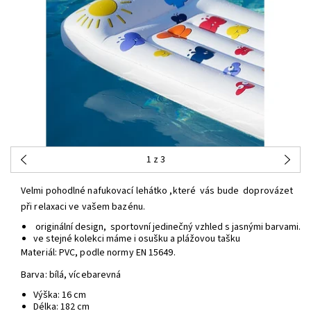
1
z 3
Velmi pohodlné nafukovací lehátko ,které vás bude doprovázet
při relaxaci ve vašem bazénu.
originální design, sportovní jedinečný vzhled s jasnými barvami.
ve stejné kolekci máme i osušku a plážovou tašku
Materiál: PVC, podle normy EN 15649.
Barva: bílá, vícebarevná
Výška: 16 cm
Délka: 182 cm