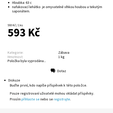
Hloubka: 63 c
nafukovací lehátko je omyvatelné vlhkou houbou a tekutým
saponátem.
593 Kč / 1 ks
593 Kč
Kategorie:
Zábava
Hmotnost:
1 kg
Položka byla vyprodána...
Dotaz
Tisk
Diskuze
Buďte první, kdo napíše příspěvek k této položce.
Pouze registrovaní uživatelé mohou vkládat příspěvky.
Prosím
přihlaste se
nebo se
registrujte
.