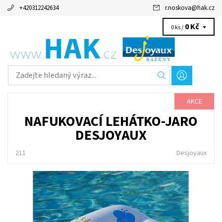
+420312242634
r.noskova
@
hak.cz
0 Kč
0 ks /
AKCE
NAFUKOVACÍ LEHÁTKO-JARO
DESJOYAUX
211
Desjoyaux