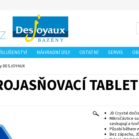
ÍSLUŠENSTVÍ
NÁHRADNÍ DÍLY
OSTATNÍ
SERVIS
OB
 OSOBNÍCH ÚDAJŮ
NAPIŠTE NÁM
tky DESJOYAUX
ROJASŇOVACÍ TABLE
JD Crystal dočist
Mikročástice su
seskupují a tvoř
Působí během ně
Bez zápachu, JD