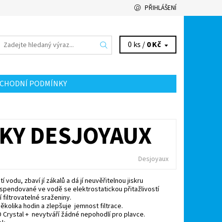
PŘIHLÁŠENÍ
0 ks /
0 Kč
CHODNÍ PODMÍNKY
TKY DESJOYAUX
Desjoyaux
í vodu, zbaví jí zákalů a dá jí neuvěřitelnou jiskru
spendované ve vodě se elektrostatickou přitažlivostí
í filtrovatelné sraženiny.
kolika hodin a zlepšuje jemnost filtrace.
 Crystal + nevytváří žádné nepohodlí pro plavce.