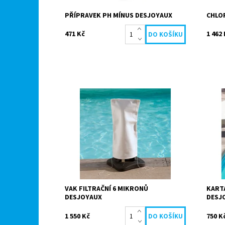
PŘÍPRAVEK PH MÍNUS DESJOYAUX
CHLO
471 Kč
1 462
Filtrační vak 6 mikronů umožňuje
Tento 
filtrovat velice jemné nečistoty. Vhodný
každý 
pro všechny filtrační skupiny mimo Gr.I
Knoflí
110. Filtrační sáček 6...
až 80 
Dostupnost:
Skladem
Dostu
Kód:
19695
Kód:
Značka:
Desjoyaux
Značk
VAK FILTRAČNÍ 6 MIKRONŮ
KART
DESJOYAUX
DESJ
1 550 Kč
750 K