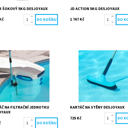
R ŠOKOVÝ 5KG DESJOYAUX
JD ACTION 5KG DESJOYAUX
 Kč
1 767 Kč
kartáč může účinně vyčistit
kartáč snadno čistí stěny vašeho
kout vašeho filtračního systému.
bazénu. šířka kartáče pokrývá ve
kem nastavení změní svůj úhel 0
plochu bazénu. Vlasy dokonale o
stupňů. Materiál:...
Zaoblené konce kartáče...
pnost:
Skladem
Dostupnost:
Skladem
19677
Kód:
20864
a:
Desjoyaux
Značka:
Desjoyaux
ÁČ NA FILTRAČNÍ JEDNOTKU
KARTÁČ NA STĚNY DESJOYAUX
OYAUX
725 Kč
č