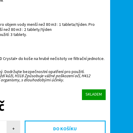
ek
 Pro objem vody menší než 80 m3 : 1 tableta/týden. Pro
í než 80 m3 : 2 tablety/týden
žití: 3 tablety.
D Crystal+ do koše na hrubé nečistoty ve filtrační jednotce.
. Dodržujte bezpečnostní opatření pro použití.
ždí kůži, H318 Způsobuje vážné poškození očí, H412
í organismy, s dlouhodobými účinky.
SKLADEM
č
+