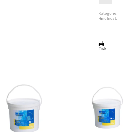
Kategorie:
Hmotnost:
Tisk
ý chlór s vysokou koncentrací
Multifunkční bazénový dezinfekčn
ích látek Vám nabízí účinnou a
prostředek, 1 tableta pro 5 funkcí
itou dezinfekci vody Vašeho
Dezinfikuje: vysoká dávka chlóru n
 (velmi rychle zvýší hladinu...
viry, bakterie a plísně. Bojuje...
pnost:
Skladem
Dostupnost:
Skladem
19635
Kód:
19657
a:
Desjoyaux
Značka:
Desjoyaux