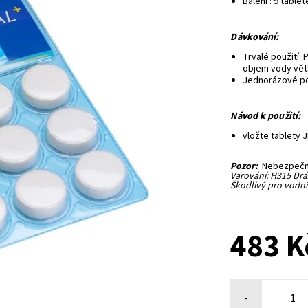
Balení : 9 tablet
Dávkování:
Trvalé použití:
objem vody větš
Jednorázové pou
Návod k použití:
vložte tablety J
Pozor:
Nebezpečný
Varování: H315 Drá
Škodlivý pro vodn
483 K
-