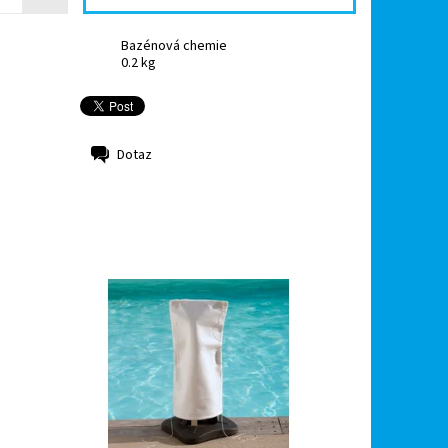
Bazénová chemie
0.2 kg
Dotaz
í
Filtrační vak pro udržení čistoty vody
Vašeho bazénu Vhodný pro všechny
ičí
filtrační skupiny mimo Gr.I 110. Filtrační
sáček 15 mikronů má...
Dostupnost:
Skladem
Kód:
19694
Značka:
Desjoyaux