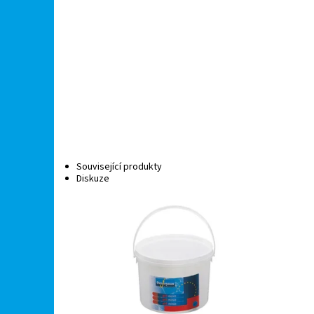
Související produkty
Diskuze
Přípravek ke snížení hodnoty pH
Šokov
bazénové vody. Granule jsou rychle
aktivn
rozpustné. Ideální hodnota pH je mezi
okamž
7,2 a 7,4. Neutrální pH zabraňuje...
bazénu
Dostupnost:
Skladem
Dostu
Kód:
19642
Kód:
Značka:
Desjoyaux
Značk