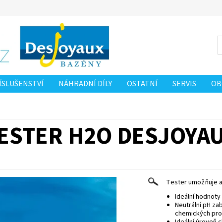
ÍSLUŠENSTVÍ
NÁHRADNÍ DÍLY
OSTATNÍ
SERVIS
OB
 OSOBNÍCH ÚDAJŮ
NAPIŠTE NÁM
ESTER H2O DESJOYA
Tester umožňuje a
Ideální hodnoty 
Neutrální pH zab
chemických pro
Ideální úroveň c