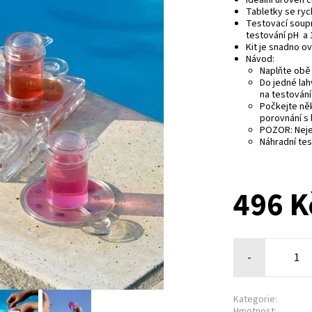
Tabletky se ryc
Testovací soupr
testování pH a 1
Kit je snadno ov
Návod:
Naplňte obě
Do jedné lah
na testování
Počkejte něk
porovnání s
POZOR: Neje
Náhradní tes
496 K
-
Kategorie:
Hmotnost: