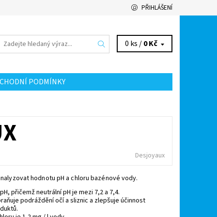
PŘIHLÁŠENÍ
0 ks /
0 Kč
CHODNÍ PODMÍNKY
UX
Desjoyaux
nalyzovat hodnotu pH a chloru bazénové vody.
pH, přičemž neutrální pH je mezi 7,2 a 7,4.
raňuje podráždění očí a sliznic a zlepšuje účinnost
duktů.
hloru je 1,2 mg / l vody.