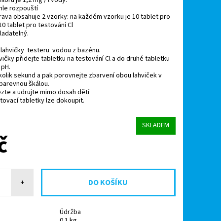
hle rozpouští
ava obsahuje 2 vzorky: na každém vzorku je 10 tablet pro
0 tablet pro testování Cl
ladatelný.
 lahvičky testeru vodou z bazénu.
vičky přidejte tabletku na testování Cl a do druhé tabletku
 pH.
olik sekund a pak porovnejte zbarvení obou lahviček v
 barevnou škálou.
zte a udrujte mimo dosah dětí
tovací tabletky lze dokoupit.
SKLADEM
č
+
Údržba
0.1 kg