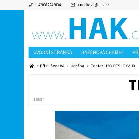
+420312242634
r.noskova
@
hak.cz
ÚVODNÍ STRÁNKA
BAZÉNOVÁ CHEMIE
PŘ
MOJE OBJEDNÁVKA
KONTAKTY
OCHRANA
Příslušenství
Údržba
Tester H2O DESJOYAUX
T
19684