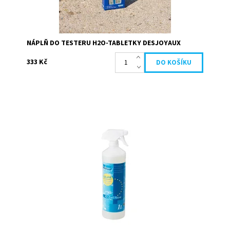
NÁPLŇ DO TESTERU H2O-TABLETKY DESJOYAUX
333 Kč
Přípravek slouží k odstranění mastných nečistot
usazených na stěnách bazénu (liner, obklady) na rozhraní
voda/vzduch. Je velice účinný pro všechny...
Dostupnost:
Skladem
Kód:
19661
Značka:
Desjoyaux