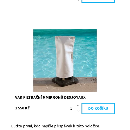
Filtrační vak 6 mikronů umožňuje filtrovat velice jemné
nečistoty. Vhodný pro všechny filtrační skupiny mimo Gr.I
110. Filtrační sáček 6...
Dostupnost:
Skladem
Kód:
19695
Značka:
Desjoyaux
VAK FILTRAČNÍ 6 MIKRONŮ DESJOYAUX
1 550 Kč
Buďte první, kdo napíše příspěvek k této položce.