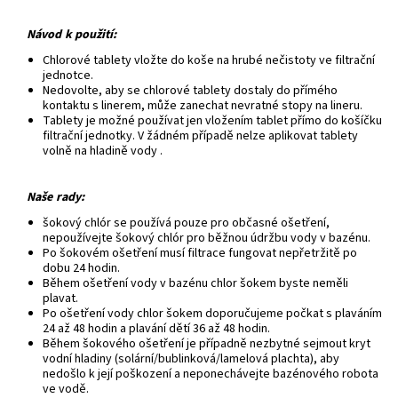
Návod k použití:
C
hlorové tablety vložte do koše na hrubé nečistoty ve filtrační
jednotce.
Nedovolte, aby se chlorové tablety dostaly do přímého
kontaktu s linerem, může zanechat nevratné stopy na lineru.
Tablety je možné používat jen vložením tablet přímo do košíčku
filtrační jednotky. V žádném případě nelze aplikovat tablety
volně na hladině vody .
Naše rady:
šokový chlór se používá pouze pro občasné ošetření,
nepoužívejte šokový chlór pro běžnou údržbu vody v bazénu.
Po šokovém ošetření musí filtrace fungovat nepřetržitě po
dobu 24 hodin.
Během ošetření vody v bazénu chlor šokem byste neměli
plavat.
Po ošetření vody chlor šokem doporučujeme počkat s plaváním
24 až 48 hodin a plavání dětí 36 až 48 hodin.
Během šokového ošetření je případně nezbytné sejmout kryt
vodní hladiny (solární/bublinková/lamelová plachta), aby
nedošlo k její poškození a neponechávejte bazénového robota
ve vodě.