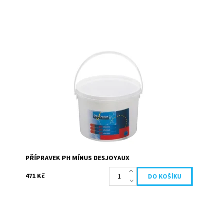
Přípravek ke snížení hodnoty pH bazénové vody. Granule
jsou rychle rozpustné. Ideální hodnota pH je mezi 7,2 a
7,4. Neutrální pH zabraňuje...
Dostupnost:
Skladem
Kód:
19642
Značka:
Desjoyaux
PŘÍPRAVEK PH MÍNUS DESJOYAUX
471 Kč