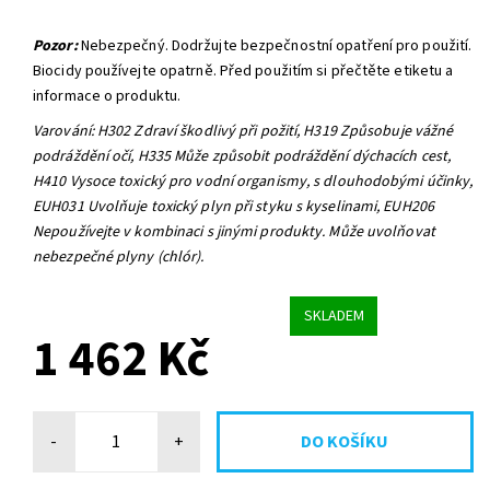
Pozor:
Nebezpečný. Dodržujte bezpečnostní opatření pro použití.
Biocidy používejte opatrně. Před použitím si přečtěte etiketu a
informace o produktu.
Varování: H302 Zdraví škodlivý při požití, H319 Způsobuje vážné
podráždění očí, H335 Může způsobit podráždění dýchacích cest,
H410 Vysoce toxický pro vodní organismy, s dlouhodobými účinky,
EUH031 Uvolňuje toxický plyn při styku s kyselinami, EUH206
Nepoužívejte v kombinaci s jinými produkty. Může uvolňovat
nebezpečné plyny (chlór).
SKLADEM
1 462 Kč
-
+