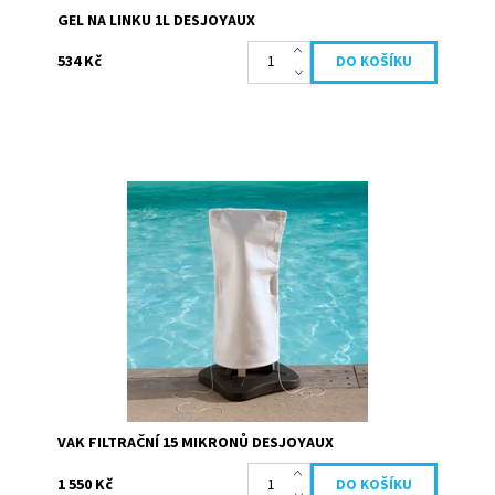
GEL NA LINKU 1L DESJOYAUX
534 Kč
Filtrační vak pro udržení čistoty vody Vašeho bazénu
Vhodný pro všechny filtrační skupiny mimo Gr.I 110.
Filtrační sáček 15 mikronů má...
Dostupnost:
Skladem
Kód:
19694
Značka:
Desjoyaux
VAK FILTRAČNÍ 15 MIKRONŮ DESJOYAUX
1 550 Kč