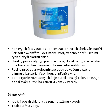
Šokový chlór s vysokou koncentrací aktivních látek Vám nabízí
účinnou a okamžitou dezinfekci vody Vašeho bazénu (velmi
rychle zvýší hladinu chlóru).
Vhodný pro každý typ povrchu (fólie, dlaždice ...), stejně jako
pro bazény chemizované chlorem nebo elektrolýzou.
Rychle pročistí a vydezinfikuje vodu ve vašem bazénu -
e
liminuje bakterie, řasy, houby, plísně a viry.
Tento rychle rozpustný chlór je stabilizovaný chlór, omezuje
odpařování aktivního chlóru vlivem UV záření.
Dávkování:
ideální obsah chloru v bazénu je 1,2 mg / l vody.
1 tableta/m3 vody.