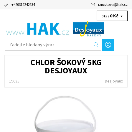
+420312242634
r.noskova
@
hak.cz
0 Kč
0 ks /
CHLOR ŠOKOVÝ 5KG
DESJOYAUX
19635
Desjoyaux