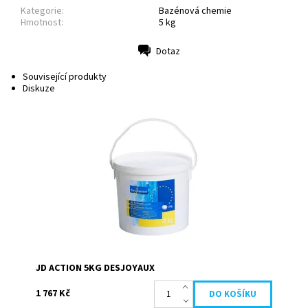
Kategorie:
Bazénová chemie
Hmotnost:
5 kg
Dotaz
Tisk
Související produkty
Diskuze
Multifunkční bazénový dezinfekční prostředek, 1 tableta
pro 5 funkcí Dezinfikuje: vysoká dávka chlóru ničí viry,
bakterie a plísně. Bojuje...
Dostupnost:
Skladem
Kód:
19657
Značka:
Desjoyaux
JD ACTION 5KG DESJOYAUX
1 767 Kč