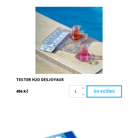
Tester umožňuje analyzovat hodnotu pH a chloru
bazénové vody. Ideální hodnoty pH, přičemž neutrální pH
je mezi 7,2 a 7,4. Neutrální pH...
Dostupnost:
Skladem
Kód:
19684
Značka:
Desjoyaux
TESTER H2O DESJOYAUX
496 Kč
JD Crystal dočistí vodu, zbaví jí zákalů a dá jí
neuvěřitelnou jiskru Mikročástice suspendované ve vodě
se elektrostatickou přitažlivostí...