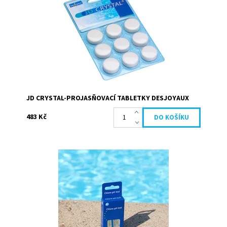
Dostupnost:
Skladem
Kód:
20138
Značka:
Desjoyaux
JD CRYSTAL-PROJASŇOVACÍ TABLETKY DESJOYAUX
483 Kč
Náplň do testeru H2O - tabletky na testování chloru
30ks a na testování pH 30ks. Tyto tabletky umožňují
jednoduché a efektivní...
Dostupnost:
Skladem
Kód:
27051
Značka:
Desjoyaux