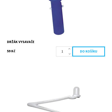
DRŽÁK VYSAVAČE
59 Kč
Náhradní klips pro držák vysavače k mechanickému čištění
bazénu. V sadě 3ks.
Dostupnost:
Skladem
Kód:
259