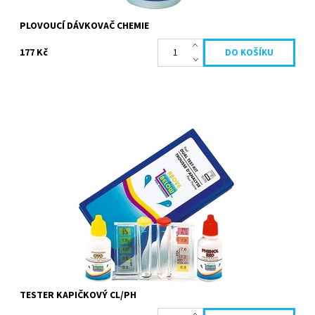
PLOVOUCÍ DÁVKOVAČ CHEMIE
177 Kč
Tester slouží k testování volného (aktivního) chloru a hodnoty pH
bazénové vody. Abyste dokázali udržet Vaši bazénovou vodu
křišťálově čistou, je...
Dostupnost:
Skladem
Kód:
691205
TESTER KAPIČKOVÝ CL/PH