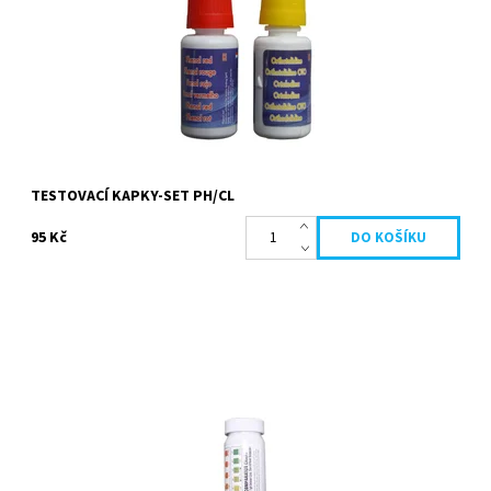
TESTOVACÍ KAPKY-SET PH/CL
95 Kč
Testovací proužky pro měření následujících hodnot bazénové
vody: - volný chlor - pH - celková alkalinita V balení je 50 proužků.
Dostupnost:
Skladem
Kód:
804