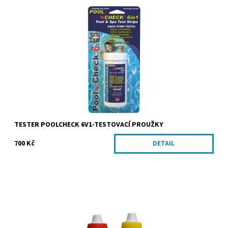
Testovací proužky pro měření hodnot - pH, AL, FCl, TCl, HRD, CYA,
50ks
Kód:
441
TESTER POOLCHECK 6V1-TESTOVACÍ PROUŽKY
700 Kč
DETAIL
Náhradní set testovacích kapek pH/Cl do kapičkového testru.
Dostupnost:
Skladem
Kód:
69020100