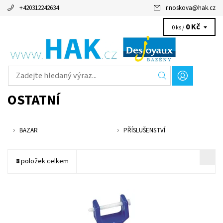
+420312242634
r.noskova
@
hak.cz
0 Kč
0 ks /
OSTATNÍ
BAZAR
PŘÍSLUŠENSTVÍ
8
položek celkem
Držák vysavače pro mechanické čištění bazénu.
Dostupnost:
Skladem
Kód:
262