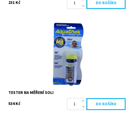
231 Kč
Testovací proužky pro rychlou analýzu soli v bazénu. Pomocí
testovacích proužků zjistíte, kolik soli se nachází v bazénové
vodě. Doporučené...
Dostupnost:
Skladem
Kód:
1712
TESTER NA MĚŘENÍ SOLI
534 Kč