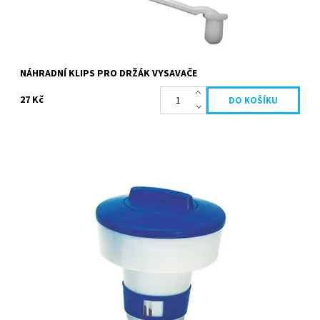
NÁHRADNÍ KLIPS PRO DRŽÁK VYSAVAČE
27 Kč
Střední plovoucí dávkovač regulující množství chemikálií
Dostupnost:
Skladem
Kód:
660063