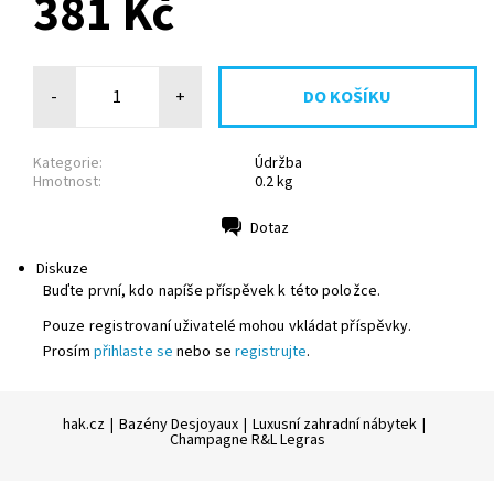
381 Kč
-
+
Kategorie:
Údržba
Hmotnost:
0.2 kg
Dotaz
Tisk
Diskuze
Buďte první, kdo napíše příspěvek k této položce.
Pouze registrovaní uživatelé mohou vkládat příspěvky.
Prosím
přihlaste se
nebo se
registrujte
.
hak.cz
|
Bazény Desjoyaux
|
Luxusní zahradní nábytek
|
Champagne R&L Legras