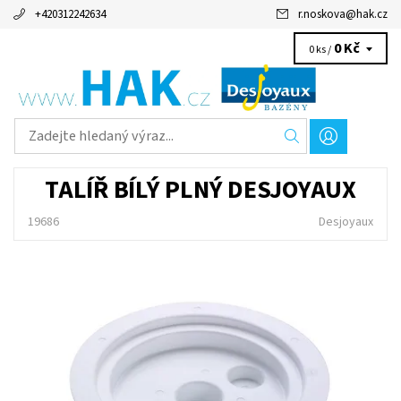
+420312242634
r.noskova
@
hak.cz
0 Kč
0 ks /
TALÍŘ BÍLÝ PLNÝ DESJOYAUX
19686
Desjoyaux