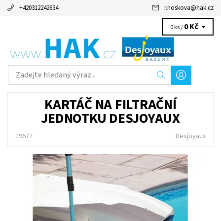
+420312242634
r.noskova
@
hak.cz
0 Kč
0 ks /
KARTÁČ NA FILTRAČNÍ
JEDNOTKU DESJOYAUX
19677
Desjoyaux