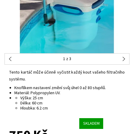
1
z 3
Tento kartáč může účinně vyčistit každý kout vašeho filtračního
systému.
Knoflíkem nastavení změní svůj úhel 0 až 80 stupňů.
Materiál: Polypropylen UV.
Výška: 25 cm
Délka: 60 cm
Hloubka: 6.2 cm
SKLADEM