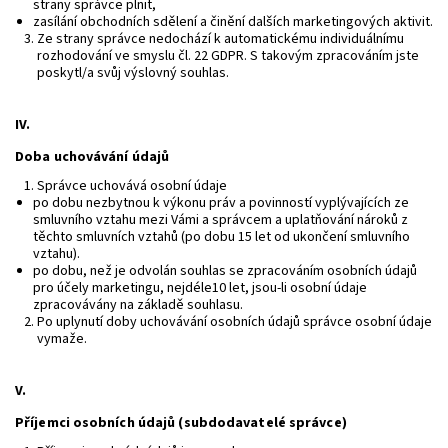
strany správce plnit,
zasílání obchodních sdělení a činění dalších marketingových aktivit.
Ze strany správce nedochází k automatickému individuálnímu
rozhodování ve smyslu čl. 22 GDPR. S takovým zpracováním jste
poskytl/a svůj výslovný souhlas.
IV.
Doba uchovávání údajů
Správce uchovává osobní údaje
po dobu nezbytnou k výkonu práv a povinností vyplývajících ze
smluvního vztahu mezi Vámi a správcem a uplatňování nároků z
těchto smluvních vztahů (po dobu 15 let od ukončení smluvního
vztahu).
po dobu, než je odvolán souhlas se zpracováním osobních údajů
pro účely marketingu, nejdéle10 let, jsou-li osobní údaje
zpracovávány na základě souhlasu.
Po uplynutí doby uchovávání osobních údajů správce osobní údaje
vymaže.
V.
Příjemci osobních údajů (subdodavatelé správce)