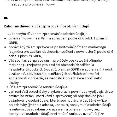
Správce zpracovává Vaše identifikační a kontaktní údaje a údaje
nezbytné pro plnění smlouvy.
III.
Zákonný důvod a účel zpracování osobních údajů
Zákonným důvodem zpracování osobních údajů je
plnění smlouvy mezi Vámi a správcem podle čl. 6 odst. 1 písm. b)
GDPR,
oprávněný zájem správce na poskytování přímého marketingu
(zejména pro zasílání obchodních sdělení a newsletterů) podle čl. 6
odst. 1 písm. f) GDPR,
Váš souhlas se zpracováním pro účely poskytování přímého
marketingu (zejména pro zasílání obchodních sdělení a
newsletterů) podle čl. 6 odst. 1 písm. a) GDPR ve spojení s § 7 odst.
2 zákona č. 480/2004 Sb., o některých službách informační
společnosti v případě, že nedošlo k objednávce zboží nebo
služby.
Účelem zpracování osobních údajů je
vyřízení Vaší objednávky a výkon práv a povinností vyplývajících ze
smluvního vztahu mezi Vámi a správcem; při objednávce jsou
vyžadovány osobní údaje, které jsou nutné pro úspěšné vyřízení
objednávky (jméno a adresa, kontakt), poskytnutí osobních údajů
je nutným požadavkem pro uzavření a plnění smlouvy, bez
poskytnutí osobních údajů není možné smlouvu uzavřít či jí ze