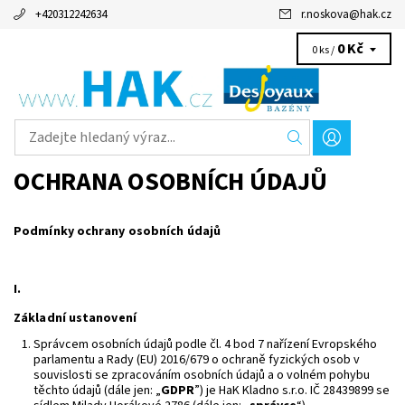
+420312242634
r.noskova
@
hak.cz
0 Kč
0 ks /
OCHRANA OSOBNÍCH ÚDAJŮ
Podmínky ochrany osobních údajů
I.
Základní ustanovení
Správcem osobních údajů podle čl. 4 bod 7 nařízení Evropského
parlamentu a Rady (EU) 2016/679 o ochraně fyzických osob v
souvislosti se zpracováním osobních údajů a o volném pohybu
těchto údajů (dále jen: „
GDPR
”) je HaK Kladno s.r.o. IČ 28439899 se