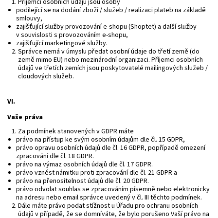
Příjemci osobních údajů jsou osoby
podílející se na dodání zboží / služeb / realizaci plateb na základě
smlouvy,
zajišťující služby provozování e-shopu (Shoptet) a další služby
v souvislosti s provozováním e-shopu,
zajišťující marketingové služby.
Správce nemá v úmyslu předat osobní údaje do třetí země (do
země mimo EU) nebo mezinárodní organizaci. Příjemci osobních
údajů ve třetích zemích jsou poskytovatelé mailingových služeb /
cloudových služeb.
VI.
Vaše práva
Za podmínek stanovených v GDPR máte
právo na přístup ke svým osobním údajům dle čl. 15 GDPR,
právo opravu osobních údajů dle čl. 16 GDPR, popřípadě omezení
zpracování dle čl. 18 GDPR.
právo na výmaz osobních údajů dle čl. 17 GDPR.
právo vznést námitku proti zpracování dle čl. 21 GDPR a
právo na přenositelnost údajů dle čl. 20 GDPR.
právo odvolat souhlas se zpracováním písemně nebo elektronicky
na adresu nebo email správce uvedený v čl. III těchto podmínek.
Dále máte právo podat stížnost u Úřadu pro ochranu osobních
údajů v případě, že se domníváte, že bylo porušeno Vaší právo na