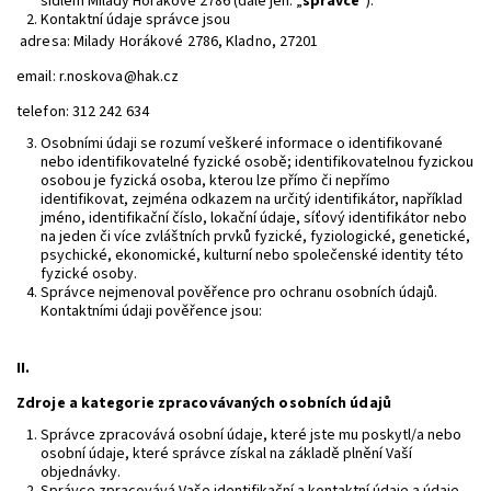
sídlem Milady Horákové 2786 (dále jen: „
správce
“).
Kontaktní údaje správce jsou
adresa: Milady Horákové 2786, Kladno, 27201
email: r.noskova@hak.cz
telefon: 312 242 634
Osobními údaji se rozumí veškeré informace o identifikované
nebo identifikovatelné fyzické osobě; identifikovatelnou fyzickou
osobou je fyzická osoba, kterou lze přímo či nepřímo
identifikovat, zejména odkazem na určitý identifikátor, například
jméno, identifikační číslo, lokační údaje, síťový identifikátor nebo
na jeden či více zvláštních prvků fyzické, fyziologické, genetické,
psychické, ekonomické, kulturní nebo společenské identity této
fyzické osoby.
Správce nejmenoval pověřence pro ochranu osobních údajů.
Kontaktními údaji pověřence jsou:
II.
Zdroje a kategorie zpracovávaných osobních údajů
Správce zpracovává osobní údaje, které jste mu poskytl/a nebo
osobní údaje, které správce získal na základě plnění Vaší
objednávky.