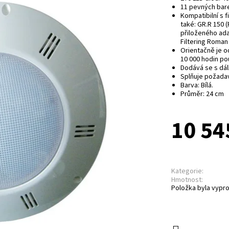
11 pevných bare
Kompatibilní s 
také: GR.R 150 (
přiloženého ada
Filtering Roman
Orientačně je o
10 000 hodin po
Dodává se s dá
Splňuje požadav
Barva: Bílá.
Průměr: 24 cm
10 54
Kategorie:
Hmotnost:
Položka byla vypro