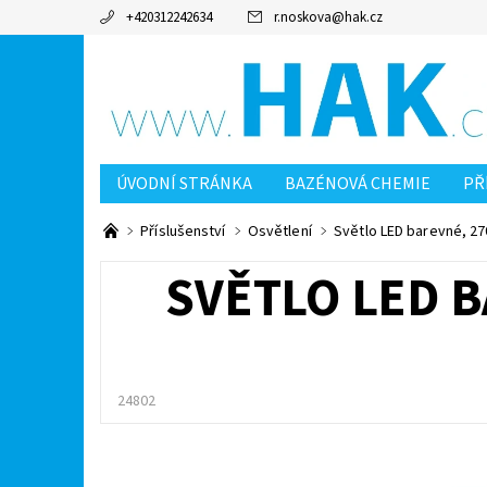
+420312242634
r.noskova
@
hak.cz
ÚVODNÍ STRÁNKA
BAZÉNOVÁ CHEMIE
PŘ
MOJE OBJEDNÁVKA
KONTAKTY
OCHRANA
Příslušenství
Osvětlení
Světlo LED barevné, 2
SVĚTLO LED B
24802