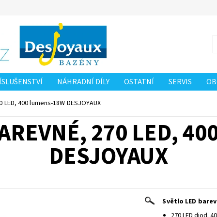
ÍSLUŠENSTVÍ
NÁHRADNÍ DÍLY
OSTATNÍ
SERVIS
OB
 OSOBNÍCH ÚDAJŮ
NAPIŠTE NÁM
70 LED, 400 lumens-18W DESJOYAUX
AREVNÉ, 270 LED, 4
DESJOYAUX
Světlo LED bare
270 LED diod. 4