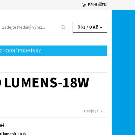
PŘIHLÁŠENÍ
0 ks /
0 Kč
CHODNÍ PODMÍNKY
00 LUMENS-18W
Desjoyaux
vné
00 lumenů. 18 W.