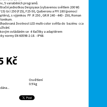
v, 5 variabilních programů.
filtrační jednotkou Desjoyaux (vybavenou světlem 200 W)
F15) Gr.I 250 (F25), F25-50, Quiberonu a PFI 180 (pomocí
ptéru), s výjimkou PF .R 250 , GR.R 240 - 440 - 250, Roman
 tonikum.
dhadovaná životnost LED multi-color světla do bazénu cca
užívání.
lkovým ovládáním se 4 tlačítky a adaptérem
ky normy EN 60598-2-18. - IP68.
5 Kč
Osvětlení
0.9 kg
dána...