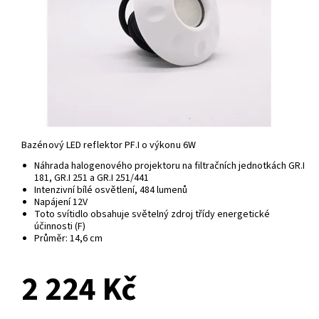
Bazénový LED reflektor PF.I o výkonu 6W
Náhrada halogenového projektoru na filtračních jednotkách GR.I
181, GR.I 251 a GR.I 251/441
Intenzivní bílé osvětlení, 484 lumenů
Napájení 12V
Toto svítidlo obsahuje světelný zdroj třídy energetické
účinnosti (F)
Průměr:
14,6 cm
2 224 Kč