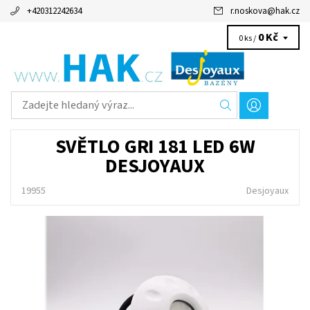
+420312242634
r.noskova
@
hak.cz
0 Kč
0 ks /
SVĚTLO GRI 181 LED 6W
DESJOYAUX
19955
Desjoyaux