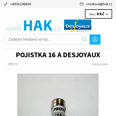
+420312242634
r.noskova
@
hak.cz
0 Kč
0 ks /
POJISTKA 16 A DESJOYAUX
09529
Desjoyaux