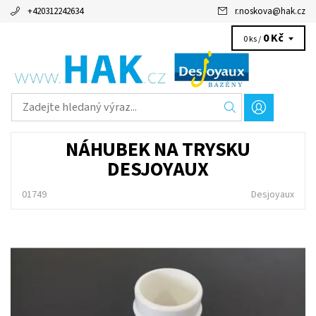
+420312242634
r.noskova
@
hak.cz
0 Kč
0 ks /
NÁHUBEK NA TRYSKU
DESJOYAUX
01749
Desjoyaux