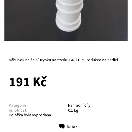
Náhubek na čelní trysku na trysku GRI i F15, redukce na hadici
191 Kč
Kategorie:
Náhradní díly
Hmotnost:
0.1 kg
Položka byla vyprodána...
Dotaz
Tisk