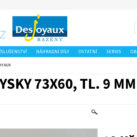
ÍSLUŠENSTVÍ
NÁHRADNÍ DÍLY
OSTATNÍ
SERVIS
OB
 OSOBNÍCH ÚDAJŮ
NAPIŠTE NÁM
JOYAUX
YSKY 73X60, TL. 9 M