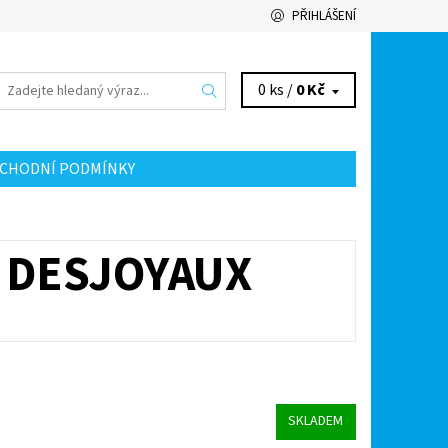
PŘIHLÁŠENÍ
0 ks /
0 Kč
CHODNÍ PODMÍNKY
M DESJOYAUX
SKLADEM