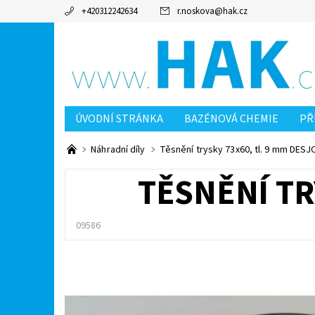
+420312242634
r.noskova
@
hak.cz
ÚVODNÍ STRÁNKA
BAZÉNOVÁ CHEMIE
PŘ
MOJE OBJEDNÁVKA
KONTAKTY
OCHRANA
Náhradní díly
Těsnění trysky 73x60, tl. 9 mm DES
TĚSNĚNÍ TR
09586