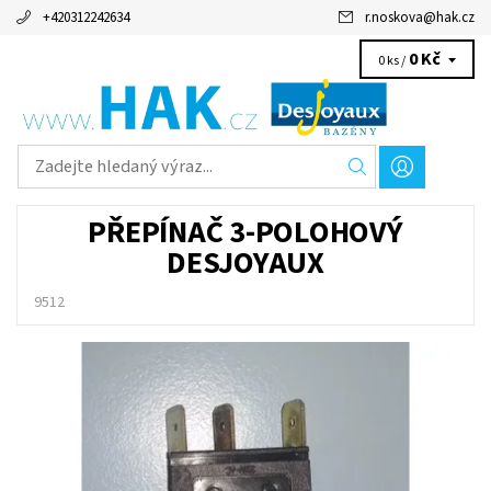
+420312242634
r.noskova
@
hak.cz
0 Kč
0 ks /
PŘEPÍNAČ 3-POLOHOVÝ
DESJOYAUX
9512